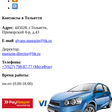
Контакты в Тольятти
Адрес
: 445028, г.Тольятти,
Приморский б-р, д.43
E-mail
:
alyans-magazin@bk.ru
Директор:
magazin-director@bk.ru
Телефоны
:
+7(927) 798-87-77
(МегаФон)
Время работы
:
пн-пт (9.00-18.00)