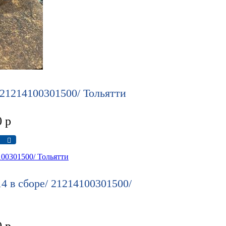
 21214100301500/ Тольятти
0
р
4 в сборе/ 21214100301500/
0
р