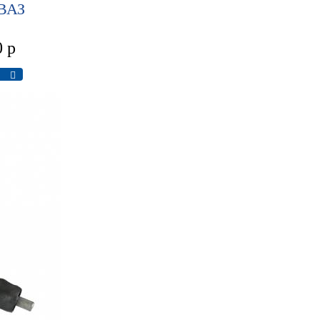
 ВАЗ
0
р