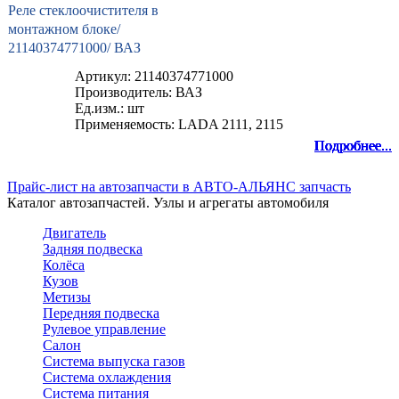
Реле стеклоочистителя в
монтажном блоке/
21140374771000/ ВАЗ
Артикул: 21140374771000
Производитель: ВАЗ
Ед.изм.: шт
Применяемость: LADA 2111, 2115
Подробнее...
Подробнее...
Подробнее...
Подробнее...
Подробнее...
Подробнее...
Подробнее...
Подробнее...
Подробнее...
Прайс-лист на автозапчасти в АВТО-АЛЬЯНС запчасть
Каталог автозапчастей. Узлы и агрегаты автомобиля
Двигатель
Задняя подвеска
Колёса
Кузов
Метизы
Передняя подвеска
Рулевое управление
Салон
Система выпуска газов
Система охлаждения
Система питания