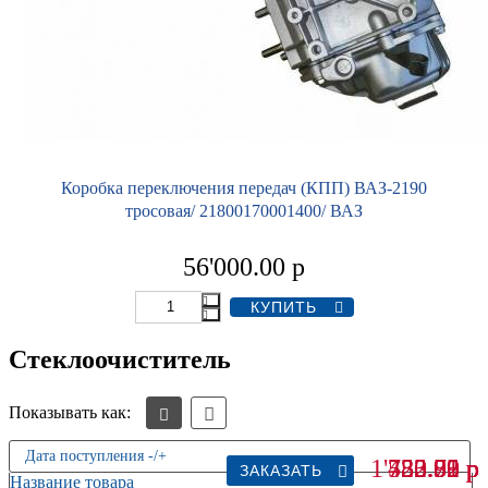
Коробка переключения передач (КПП) ВАЗ-2190
тросовая/ 21800170001400/ ВАЗ
56'000.00
р
Стеклоочиститель
Показывать как:
Дата поступления -/+
1'755.91
583.50
450.82
733.79
22.05
р
р
р
р
р
ЗАКАЗАТЬ
ЗАКАЗАТЬ
ЗАКАЗАТЬ
ЗАКАЗАТЬ
Название товара