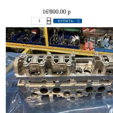
16'800.00
р